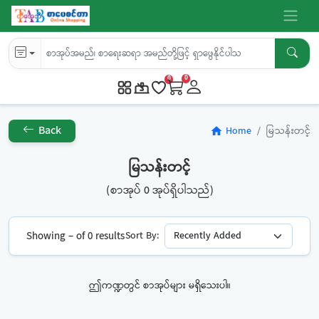
0
0
Back
Home
မြသန်းတင့်
home
မြသန်းတင့်
(စာအုပ် 0 အုပ်ရှိပါသည်)
Showing – of 0 results
Sort By:
ဤကဏ္ဍတွင် စာအုပ်များ မရှိသေးပါ။