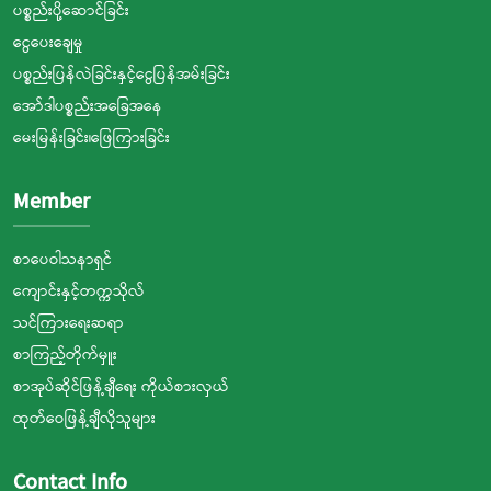
ပစ္စည်းပို့ဆောင်ခြင်း
ငွေပေးချေမှု
ပစ္စည်းပြန်လဲခြင်းနှင့်ငွေပြန်အမ်းခြင်း
အော်ဒါပစ္စည်းအခြေအနေ
မေးမြန်းခြင်း၊ဖြေကြားခြင်း
Member
စာပေဝါသနာရှင်
ကျောင်းနှင့်တက္ကသိုလ်
သင်ကြားရေးဆရာ
စာကြည့်တိုက်မှူး
စာအုပ်ဆိုင်ဖြန့်ချီရေး ကိုယ်စားလှယ်
ထုတ်ဝေဖြန့်ချီလိုသူများ
Contact Info