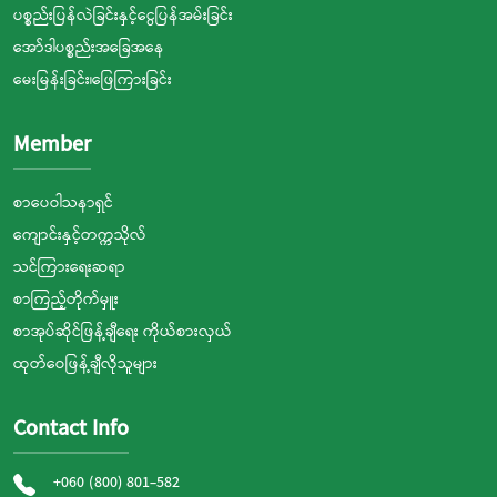
ပစ္စည်းပြန်လဲခြင်းနှင့်ငွေပြန်အမ်းခြင်း
အော်ဒါပစ္စည်းအခြေအနေ
မေးမြန်းခြင်း၊ဖြေကြားခြင်း
Member
စာပေဝါသနာရှင်
ကျောင်းနှင့်တက္ကသိုလ်
သင်ကြားရေးဆရာ
စာကြည့်တိုက်မှူး
စာအုပ်ဆိုင်ဖြန့်ချီရေး ကိုယ်စားလှယ်
ထုတ်ဝေဖြန့်ချီလိုသူများ
Contact Info
+060 (800) 801-582