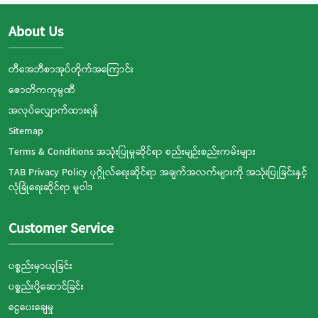
About Us
တီအေဘီစာအုပ်တိုက်အကြောင်း
ဇောတိကကုမ္ပဏီ
အလုပ်လျှောက်ထားရန်
Sitemap
Terms & Conditions အသုံးပြုမှုဆိုင်ရာ စည်းမျဉ်းစည်းကမ်းများ
TAB Privacy Policy ပုဂ္ဂိုလ်ရေးဆိုင်ရာ အချက်အလက်များကို အသုံးပြုခြင်းနှင့်
လုံခြုံရေးဆိုင်ရာ မူဝါဒ
Customer Service
ပစ္စည်းမှာယူခြင်း
ပစ္စည်းပို့ဆောင်ခြင်း
ငွေပေးချေမှု