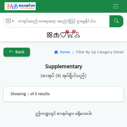
0
0
Back
Home
Filter By Gp Category Detail
home
Supplementary
(စာအုပ် (0) အုပ်ရှိပါသည်)
Showing – of 0 results
ဤကဏ္ဍတွင် စာအုပ်များ မရှိသေးပါ။