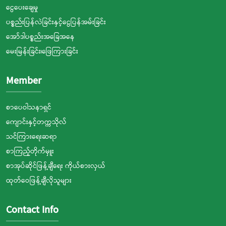
ငွေပေးချေမှု
ပစ္စည်းပြန်လဲခြင်းနှင့်ငွေပြန်အမ်းခြင်း
အော်ဒါပစ္စည်းအခြေအနေ
မေးမြန်းခြင်း၊ဖြေကြားခြင်း
Member
စာပေဝါသနာရှင်
ကျောင်းနှင့်တက္ကသိုလ်
သင်ကြားရေးဆရာ
စာကြည့်တိုက်မှူး
စာအုပ်ဆိုင်ဖြန့်ချီရေး ကိုယ်စားလှယ်
ထုတ်ဝေဖြန့်ချီလိုသူများ
Contact Info