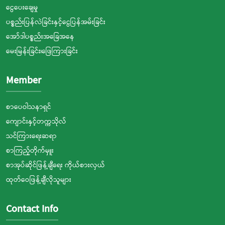
ငွေပေးချေမှု
ပစ္စည်းပြန်လဲခြင်းနှင့်ငွေပြန်အမ်းခြင်း
အော်ဒါပစ္စည်းအခြေအနေ
မေးမြန်းခြင်း၊ဖြေကြားခြင်း
Member
စာပေဝါသနာရှင်
ကျောင်းနှင့်တက္ကသိုလ်
သင်ကြားရေးဆရာ
စာကြည့်တိုက်မှူး
စာအုပ်ဆိုင်ဖြန့်ချီရေး ကိုယ်စားလှယ်
ထုတ်ဝေဖြန့်ချီလိုသူများ
Contact Info