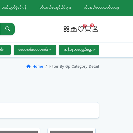
ဆက်သွယ်စုံစမ်းရန်
တီအေဘီစာအုပ်ဆိုင်များ
တီအေဘီစာပေထုတ်ဝေရေး
0
0
င်
စာဟောင်းပေဟောင်း
ကွန်ပျူတာပစ္စည်းများ
စာရေးကိရိယာ
Home
Filter By Gp Category Detail
home