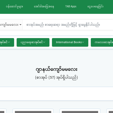
ဝန်ဆောင်မှုများ
အော်ဒါအခြေအနေ
TAB Apps
ငွေပေးချေခြင်း
ကျော်မမလေး
အုပ်စင်
ပညာရေးစာအုပ်စင်
International Books
ကလေးစာအုပ်စ
ဂျာနယ်ကျော်မမလေး
(စာအုပ် (57) အုပ်ရှိပါသည်)