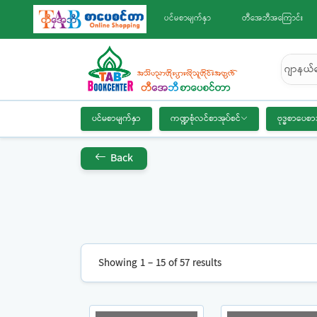
ပင်မစာမျက်နှာ
တီအေဘီအကြောင်း
ဂျာနယ်
ပင်မစာမျက်နှာ
ကဏ္ဍစုံလင်စာအုပ်စင်
ဗုဒ္ဓစာပေစာ
Back
Showing 1 – 15 of 57 results