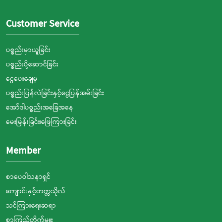
Customer Service
ပစ္စည်းမှာယူခြင်း
ပစ္စည်းပို့ဆောင်ခြင်း
ငွေပေးချေမှု
ပစ္စည်းပြန်လဲခြင်းနှင့်ငွေပြန်အမ်းခြင်း
အော်ဒါပစ္စည်းအခြေအနေ
မေးမြန်းခြင်း၊ဖြေကြားခြင်း
Member
စာပေဝါသနာရှင်
ကျောင်းနှင့်တက္ကသိုလ်
သင်ကြားရေးဆရာ
စာကြည့်တိုက်မှူး