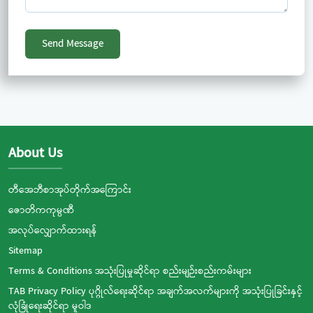
Send Message
About Us
တီအေဘီစာအုပ်တိုက်အကြောင်း
ဇောတိကကုမ္ပဏီ
အလုပ်လျှောက်ထားရန်
Sitemap
Terms & Conditions အသုံးပြုမှုဆိုင်ရာ စည်းမျဉ်းစည်းကမ်းများ
TAB Privacy Policy ပုဂ္ဂိုလ်ရေးဆိုင်ရာ အချက်အလက်များကို အသုံးပြုခြင်းနှင့်
လုံခြုံရေးဆိုင်ရာ မူဝါဒ