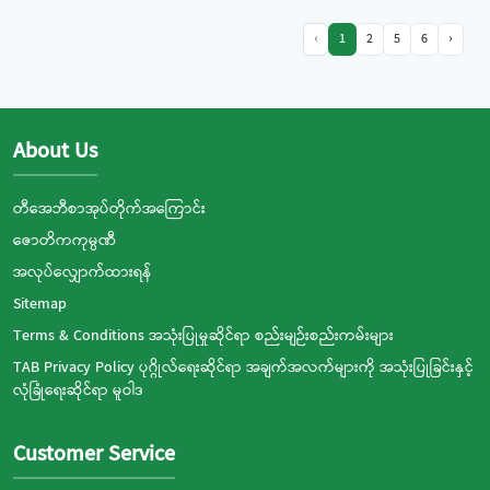
‹
1
2
5
6
›
About Us
တီအေဘီစာအုပ်တိုက်အကြောင်း
ဇောတိကကုမ္ပဏီ
အလုပ်လျှောက်ထားရန်
Sitemap
Terms & Conditions အသုံးပြုမှုဆိုင်ရာ စည်းမျဉ်းစည်းကမ်းများ
TAB Privacy Policy ပုဂ္ဂိုလ်ရေးဆိုင်ရာ အချက်အလက်များကို အသုံးပြုခြင်းနှင့်
လုံခြုံရေးဆိုင်ရာ မူဝါဒ
Customer Service