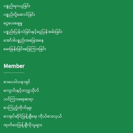
ပစ္စည်းမှာယူခြင်း
ပစ္စည်းပို့ဆောင်ခြင်း
ငွေပေးချေမှု
ပစ္စည်းပြန်လဲခြင်းနှင့်ငွေပြန်အမ်းခြင်း
အော်ဒါပစ္စည်းအခြေအနေ
မေးမြန်းခြင်း၊ဖြေကြားခြင်း
Member
စာပေဝါသနာရှင်
ကျောင်းနှင့်တက္ကသိုလ်
သင်ကြားရေးဆရာ
စာကြည့်တိုက်မှူး
စာအုပ်ဆိုင်ဖြန့်ချီရေး ကိုယ်စားလှယ်
ထုတ်ဝေဖြန့်ချီလိုသူများ