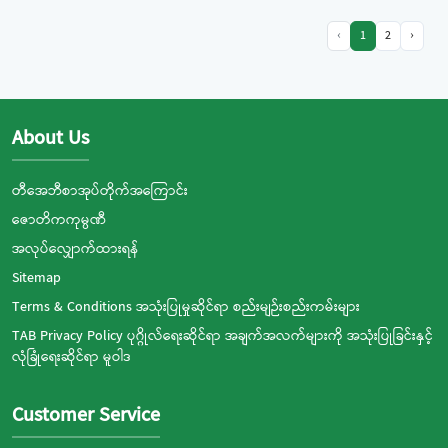
‹
1
2
›
About Us
တီအေဘီစာအုပ်တိုက်အကြောင်း
ဇောတိကကုမ္ပဏီ
အလုပ်လျှောက်ထားရန်
Sitemap
Terms & Conditions အသုံးပြုမှုဆိုင်ရာ စည်းမျဉ်းစည်းကမ်းများ
TAB Privacy Policy ပုဂ္ဂိုလ်ရေးဆိုင်ရာ အချက်အလက်များကို အသုံးပြုခြင်းနှင့်
လုံခြုံရေးဆိုင်ရာ မူဝါဒ
Customer Service