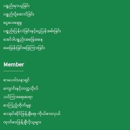
ပစ္စည်းမှာယူခြင်း
ပစ္စည်းပို့ဆောင်ခြင်း
ငွေပေးချေမှု
ပစ္စည်းပြန်လဲခြင်းနှင့်ငွေပြန်အမ်းခြင်း
အော်ဒါပစ္စည်းအခြေအနေ
မေးမြန်းခြင်း၊ဖြေကြားခြင်း
Member
စာပေဝါသနာရှင်
ကျောင်းနှင့်တက္ကသိုလ်
သင်ကြားရေးဆရာ
စာကြည့်တိုက်မှူး
စာအုပ်ဆိုင်ဖြန့်ချီရေး ကိုယ်စားလှယ်
ထုတ်ဝေဖြန့်ချီလိုသူများ