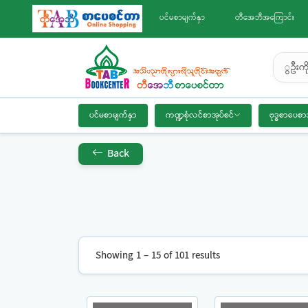
ပင်မစာမျက်နှာ
တီအေဘီအကြောင်း
ွဦးကိ
ပင်မစာမျက်နှာ
ကဏ္ဍစုံလင်စာအုပ်စင်
ဗုဒ္ဓစာပေစာ
Back
Showing 1 – 15 of 101 results