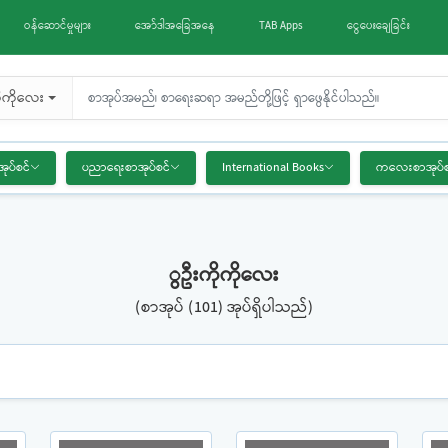
ဝန်ဆောင်မှုများ
အော်ဒါအခြေအနေ
TAB Apps
ငွေပေးချေခြင်း
ုကိုလေး
အုပ်စင်
ပညာရေးစာအုပ်စင်
International Books
ကလေးစာအုပ်စ
ွဦးကိုကိုလေး
(စာအုပ် (101) အုပ်ရှိပါသည်)