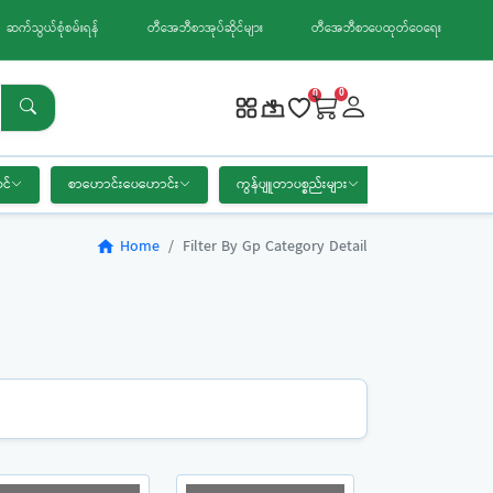
ဆက်သွယ်စုံစမ်းရန်
တီအေဘီစာအုပ်ဆိုင်များ
တီအေဘီစာပေထုတ်ဝေရေး
0
0
င်
စာဟောင်းပေဟောင်း
ကွန်ပျူတာပစ္စည်းများ
စာရေးကိရိယာ
Home
Filter By Gp Category Detail
home