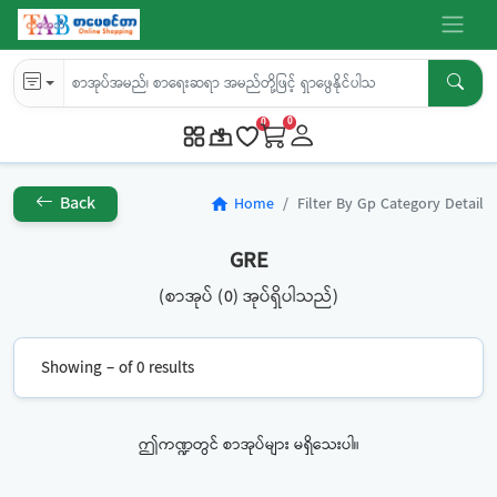
0
0
Back
Home
Filter By Gp Category Detail
home
GRE
(စာအုပ် (0) အုပ်ရှိပါသည်)
Showing – of 0 results
ဤကဏ္ဍတွင် စာအုပ်များ မရှိသေးပါ။