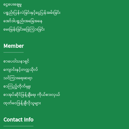
ငွေပေးချေမှု
ပစ္စည်းပြန်လဲခြင်းနှင့်ငွေပြန်အမ်းခြင်း
အော်ဒါပစ္စည်းအခြေအနေ
မေးမြန်းခြင်း၊ဖြေကြားခြင်း
Member
စာပေဝါသနာရှင်
ကျောင်းနှင့်တက္ကသိုလ်
သင်ကြားရေးဆရာ
စာကြည့်တိုက်မှူး
စာအုပ်ဆိုင်ဖြန့်ချီရေး ကိုယ်စားလှယ်
ထုတ်ဝေဖြန့်ချီလိုသူများ
Contact Info