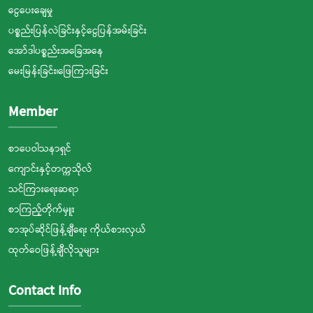
ငွေပေးချေမှု
ပစ္စည်းပြန်လဲခြင်းနှင့်ငွေပြန်အမ်းခြင်း
အော်ဒါပစ္စည်းအခြေအနေ
မေးမြန်းခြင်း၊ဖြေကြားခြင်း
Member
စာပေဝါသနာရှင်
ကျောင်းနှင့်တက္ကသိုလ်
သင်ကြားရေးဆရာ
စာကြည့်တိုက်မှူး
စာအုပ်ဆိုင်ဖြန့်ချီရေး ကိုယ်စားလှယ်
ထုတ်ဝေဖြန့်ချီလိုသူများ
Contact Info