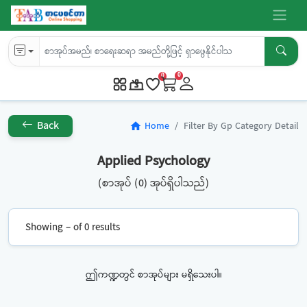
0
0
Back
Home
Filter By Gp Category Detail
home
Applied Psychology
(စာအုပ် (0) အုပ်ရှိပါသည်)
Showing – of 0 results
ဤကဏ္ဍတွင် စာအုပ်များ မရှိသေးပါ။