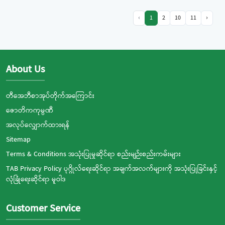
‹
1
2
10
11
›
About Us
တီအေဘီစာအုပ်တိုက်အကြောင်း
ဇောတိကကုမ္ပဏီ
အလုပ်လျှောက်ထားရန်
Sitemap
Terms & Conditions အသုံးပြုမှုဆိုင်ရာ စည်းမျဉ်းစည်းကမ်းများ
TAB Privacy Policy ပုဂ္ဂိုလ်ရေးဆိုင်ရာ အချက်အလက်များကို အသုံးပြုခြင်းနှင့်
လုံခြုံရေးဆိုင်ရာ မူဝါဒ
Customer Service