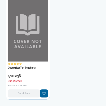
star_border
star_border
star_border
star_border
star_border
Obstetrics(Ten Teachers)
6,500 ကျပ်
Out of Stock
Releases Mar 28, 2026
favorite_border
Out of Stock