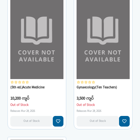
star_border
star_border
star_border
star_border
star_border
star_border
star_border
star_border
star_border
star_border
(5th ed.)Acute Medicine
Gynaecology(Ten Teachers)
10,200 ကျပ်
3,500 ကျပ်
Out of Stock
Out of Stock
Releases Mar 28, 2026
Releases Mar 28, 2026
favorite_border
favorite_border
Out of Stock
Out of Stock