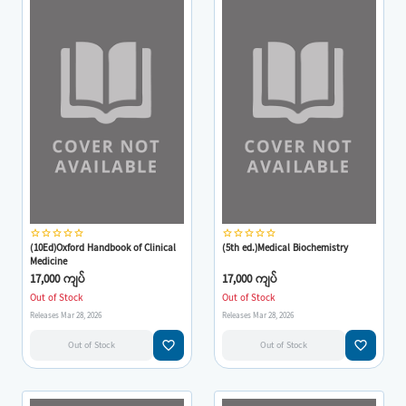
star_border
star_border
star_border
star_border
star_border
star_border
star_border
star_border
star_border
star_border
(10Ed)Oxford Handbook of Clinical
(5th ed.)Medical Biochemistry
Medicine
17,000 ကျပ်
17,000 ကျပ်
Out of Stock
Out of Stock
Releases Mar 28, 2026
Releases Mar 28, 2026
favorite_border
favorite_border
Out of Stock
Out of Stock