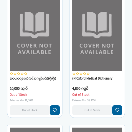
star_border
star_border
star_border
star_border
star_border
star_border
star_border
star_border
star_border
star_border
အာဟာရဓာတ်(မင်းကျော်ဝင်း)(ရိုးရိုး)
(N)Oxford Medical Dictionary
10,000 ကျပ်
4,850 ကျပ်
Out of Stock
Out of Stock
Releases Mar 28, 2026
Releases Mar 28, 2026
favorite_border
favorite_border
Out of Stock
Out of Stock