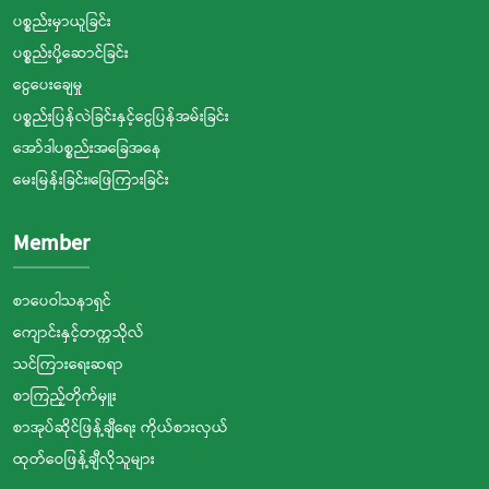
ပစ္စည်းမှာယူခြင်း
ပစ္စည်းပို့ဆောင်ခြင်း
ငွေပေးချေမှု
ပစ္စည်းပြန်လဲခြင်းနှင့်ငွေပြန်အမ်းခြင်း
အော်ဒါပစ္စည်းအခြေအနေ
မေးမြန်းခြင်း၊ဖြေကြားခြင်း
Member
စာပေဝါသနာရှင်
ကျောင်းနှင့်တက္ကသိုလ်
သင်ကြားရေးဆရာ
စာကြည့်တိုက်မှူး
စာအုပ်ဆိုင်ဖြန့်ချီရေး ကိုယ်စားလှယ်
ထုတ်ဝေဖြန့်ချီလိုသူများ