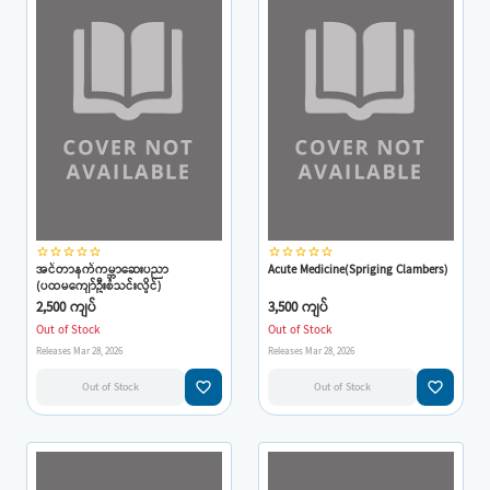
star_border
star_border
star_border
star_border
star_border
star_border
star_border
star_border
star_border
star_border
အင်တာနက်ကမ္ဘာဆေးပညာ
Acute Medicine(Spriging Clambers)
(ပထမကျော်ဦးစံသင်းလှိုင်)
2,500 ကျပ်
3,500 ကျပ်
Out of Stock
Out of Stock
Releases Mar 28, 2026
Releases Mar 28, 2026
favorite_border
favorite_border
Out of Stock
Out of Stock