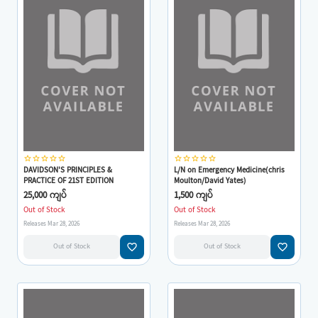
star_border
star_border
star_border
star_border
star_border
star_border
star_border
star_border
star_border
star_border
DAVIDSON'S PRINCIPLES &
L/N on Emergency Medicine(chris
PRACTICE OF 21ST EDITION
Moulton/David Yates)
25,000 ကျပ်
1,500 ကျပ်
Out of Stock
Out of Stock
Releases Mar 28, 2026
Releases Mar 28, 2026
favorite_border
favorite_border
Out of Stock
Out of Stock