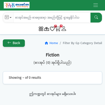
0
0
Back
Home
Filter By Gp Category Detail
home
Fiction
(စာအုပ် (0) အုပ်ရှိပါသည်)
Showing – of 0 results
ဤကဏ္ဍတွင် စာအုပ်များ မရှိသေးပါ။