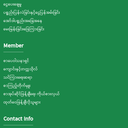
ငွေပေးချေမှု
ပစ္စည်းပြန်လဲခြင်းနှင့်ငွေပြန်အမ်းခြင်း
အော်ဒါပစ္စည်းအခြေအနေ
မေးမြန်းခြင်း၊ဖြေကြားခြင်း
Member
စာပေဝါသနာရှင်
ကျောင်းနှင့်တက္ကသိုလ်
သင်ကြားရေးဆရာ
စာကြည့်တိုက်မှူး
စာအုပ်ဆိုင်ဖြန့်ချီရေး ကိုယ်စားလှယ်
ထုတ်ဝေဖြန့်ချီလိုသူများ
Contact Info