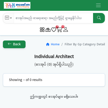
0
0
Back
Home
Filter By Gp Category Detail
home
Individual Architect
(စာအုပ် (0) အုပ်ရှိပါသည်)
Showing – of 0 results
ဤကဏ္ဍတွင် စာအုပ်များ မရှိသေးပါ။