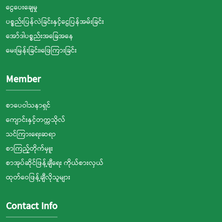
ငွေပေးချေမှု
ပစ္စည်းပြန်လဲခြင်းနှင့်ငွေပြန်အမ်းခြင်း
အော်ဒါပစ္စည်းအခြေအနေ
မေးမြန်းခြင်း၊ဖြေကြားခြင်း
Member
စာပေဝါသနာရှင်
ကျောင်းနှင့်တက္ကသိုလ်
သင်ကြားရေးဆရာ
စာကြည့်တိုက်မှူး
စာအုပ်ဆိုင်ဖြန့်ချီရေး ကိုယ်စားလှယ်
ထုတ်ဝေဖြန့်ချီလိုသူများ
Contact Info