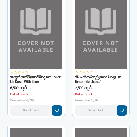
star_border
star_border
star_border
star_border
star_border
star_border
star_border
star_border
star_border
star_border
အထွတ်အထိပ်(မောင်မိုးသူ)Ken Follett
အိပ်မက်ကုန်သည်(မောင်မိုးသူ)(The
Lie Down With Lions
Dream Merchants)
6,500 ကျပ်
2,500 ကျပ်
Out of Stock
Out of Stock
Releases Mar 28, 2026
Releases Mar 28, 2026
favorite_border
favorite_border
Out of Stock
Out of Stock