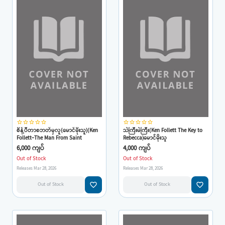
star_border
star_border
star_border
star_border
star_border
star_border
star_border
star_border
star_border
star_border
စိန့်ပီတာစဘတ်မှလူ(မောင်မိုးသူ)(Ken
သဲကြီးမဲကြီး(Ken Follett The Key to
Follett-The Man From Saint
Rebecca)မောင်မိုးသူ
Petersberg)
6,000 ကျပ်
4,000 ကျပ်
Out of Stock
Out of Stock
Releases Mar 28, 2026
Releases Mar 28, 2026
favorite_border
favorite_border
Out of Stock
Out of Stock