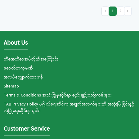
‹
1
2
›
About Us
တီအေဘီစာအုပ်တိုက်အကြောင်း
ဇောတိကကုမ္ပဏီ
အလုပ်လျှောက်ထားရန်
Sitemap
Terms & Conditions အသုံးပြုမှုဆိုင်ရာ စည်းမျဉ်းစည်းကမ်းများ
TAB Privacy Policy ပုဂ္ဂိုလ်ရေးဆိုင်ရာ အချက်အလက်များကို အသုံးပြုခြင်းနှင့်
လုံခြုံရေးဆိုင်ရာ မူဝါဒ
Customer Service