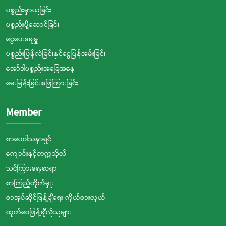
ပစ္စည်းမှာယူခြင်း
ပစ္စည်းပို့ဆောင်ခြင်း
ငွေပေးချေမှု
ပစ္စည်းပြန်လဲခြင်းနှင့်ငွေပြန်အမ်းခြင်း
အော်ဒါပစ္စည်းအခြေအနေ
မေးမြန်းခြင်း၊ဖြေကြားခြင်း
Member
စာပေဝါသနာရှင်
ကျောင်းနှင့်တက္ကသိုလ်
သင်ကြားရေးဆရာ
စာကြည့်တိုက်မှူး
စာအုပ်ဆိုင်ဖြန့်ချီရေး ကိုယ်စားလှယ်
ထုတ်ဝေဖြန့်ချီလိုသူများ