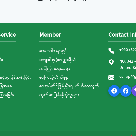
ervice
Member
Contact In
+060 (80
စာပေဝါသနာရှင်
်း
ကျောင်းနှင့်တက္ကသိုလ်
NO. 342 
United 
သင်ကြားရေးဆရာ
eshop@g
နှင့်ငွေပြန်အမ်းခြင်း
စာကြည့်တိုက်မှူး
ခြေအနေ
စာအုပ်ဆိုင်ဖြန့်ချီရေး ကိုယ်စားလှယ်
ကြားခြင်း
ထုတ်ဝေဖြန့်ချီလိုသူများ