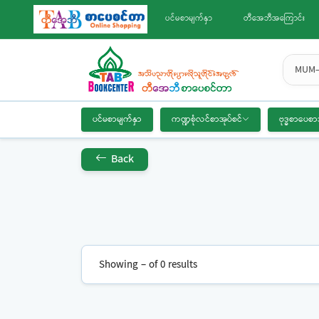
ပင်မစာမျက်နှာ
တီအေဘီအကြောင်း
MUM-
ပင်မစာမျက်နှာ
ကဏ္ဍစုံလင်စာအုပ်စင်
ဗုဒ္ဓစာပေစာ
Back
Showing – of 0 results