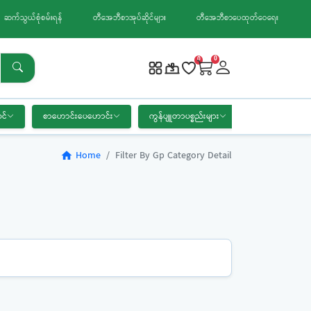
ဆက်သွယ်စုံစမ်းရန်
တီအေဘီစာအုပ်ဆိုင်များ
တီအေဘီစာပေထုတ်ဝေရေး
0
0
င်
စာဟောင်းပေဟောင်း
ကွန်ပျူတာပစ္စည်းများ
စာရေးကိရိယာ
Home
Filter By Gp Category Detail
home