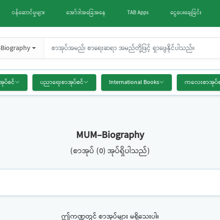
ဝန်ဆောင်မှုများ
အော်ဒါအခြေအနေ
TAB Apps
ငွေပေးချေခြင်း
Biography
အုပ်စင်
ပညာရေးစာအုပ်စင်
International Books
ကလေးစာအုပ်စ
MUM-Biography
(စာအုပ် (0) အုပ်ရှိပါသည်)
ဤကဏ္ဍတွင် စာအုပ်များ မရှိသေးပါ။