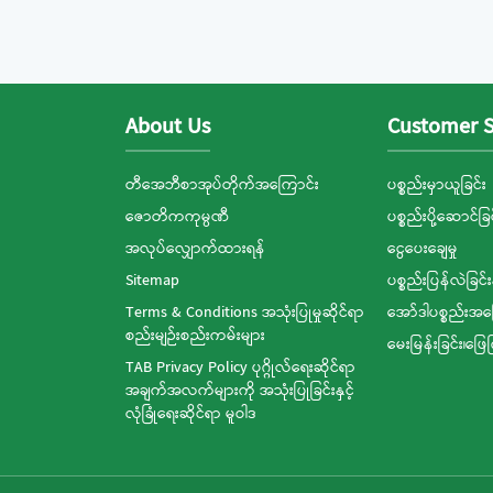
About Us
Customer S
တီအေဘီစာအုပ်တိုက်အကြောင်း
ပစ္စည်းမှာယူခြင်း
ဇောတိကကုမ္ပဏီ
ပစ္စည်းပို့ဆောင်ခြင
အလုပ်လျှောက်ထားရန်
ငွေပေးချေမှု
Sitemap
ပစ္စည်းပြန်လဲခြင်း
Terms & Conditions အသုံးပြုမှုဆိုင်ရာ
အော်ဒါပစ္စည်းအ
စည်းမျဉ်းစည်းကမ်းများ
မေးမြန်းခြင်း၊ဖြေ
TAB Privacy Policy ပုဂ္ဂိုလ်ရေးဆိုင်ရာ
အချက်အလက်များကို အသုံးပြုခြင်းနှင့်
လုံခြုံရေးဆိုင်ရာ မူဝါဒ