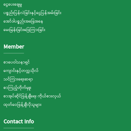
ငွေပေးချေမှု
ပစ္စည်းပြန်လဲခြင်းနှင့်ငွေပြန်အမ်းခြင်း
အော်ဒါပစ္စည်းအခြေအနေ
မေးမြန်းခြင်း၊ဖြေကြားခြင်း
Member
စာပေဝါသနာရှင်
ကျောင်းနှင့်တက္ကသိုလ်
သင်ကြားရေးဆရာ
စာကြည့်တိုက်မှူး
စာအုပ်ဆိုင်ဖြန့်ချီရေး ကိုယ်စားလှယ်
ထုတ်ဝေဖြန့်ချီလိုသူများ
Contact Info