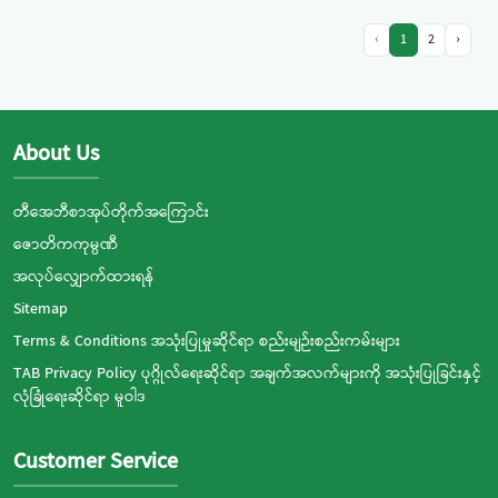
‹
1
2
›
About Us
တီအေဘီစာအုပ်တိုက်အကြောင်း
ဇောတိကကုမ္ပဏီ
အလုပ်လျှောက်ထားရန်
Sitemap
Terms & Conditions အသုံးပြုမှုဆိုင်ရာ စည်းမျဉ်းစည်းကမ်းများ
TAB Privacy Policy ပုဂ္ဂိုလ်ရေးဆိုင်ရာ အချက်အလက်များကို အသုံးပြုခြင်းနှင့်
လုံခြုံရေးဆိုင်ရာ မူဝါဒ
Customer Service