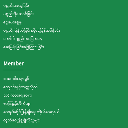
ပစ္စည်းမှာယူခြင်း
ပစ္စည်းပို့ဆောင်ခြင်း
ငွေပေးချေမှု
ပစ္စည်းပြန်လဲခြင်းနှင့်ငွေပြန်အမ်းခြင်း
အော်ဒါပစ္စည်းအခြေအနေ
မေးမြန်းခြင်း၊ဖြေကြားခြင်း
Member
စာပေဝါသနာရှင်
ကျောင်းနှင့်တက္ကသိုလ်
သင်ကြားရေးဆရာ
စာကြည့်တိုက်မှူး
စာအုပ်ဆိုင်ဖြန့်ချီရေး ကိုယ်စားလှယ်
ထုတ်ဝေဖြန့်ချီလိုသူများ