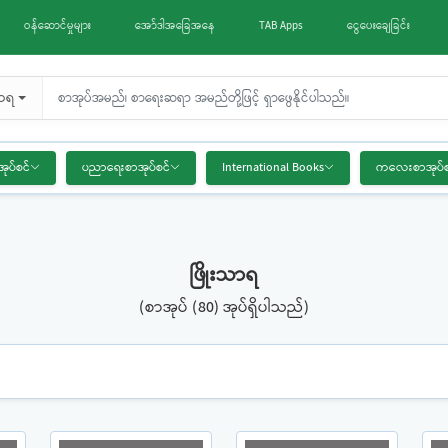
ဝန်ဆောင်မှုများ
အော်ဒါအခြေအနေ
TAB Apps
ငွေပေးချေခြင်း
သာရ
အုပ်စင်
ပညာရေးစာအုပ်စင်
International Books
ကလေးစာအုပ်စ
ဖြိုးသာရ
(စာအုပ် (80) အုပ်ရှိပါသည်)