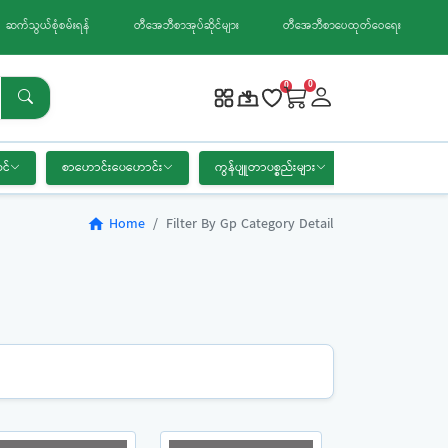
ဆက်သွယ်စုံစမ်းရန်
တီအေဘီစာအုပ်ဆိုင်များ
တီအေဘီစာပေထုတ်ဝေရေး
0
0
င်
စာဟောင်းပေဟောင်း
ကွန်ပျူတာပစ္စည်းများ
စာရေးကိရိယာ
Home
Filter By Gp Category Detail
home