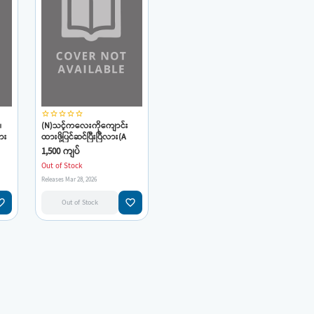
star_border
star_border
star_border
star_border
star_border
၊
(N)သင့်ကလေးကိုကျောင်း
ား
ထားဖို့ပြင်ဆင်ပြီးပြီလား(A
Parents Guide to prep aring
1,500 ကျပ်
your chilld for school by
Out of Stock
anitha vasanth bennett)
Releases Mar 28, 2026
(ဖြိုးသာရ)
e_border
favorite_border
Out of Stock