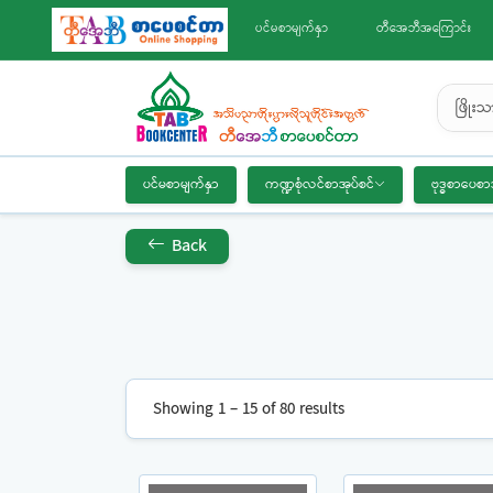
ပင်မစာမျက်နှာ
တီအေဘီအကြောင်း
ဖြိုး
ပင်မစာမျက်နှာ
ကဏ္ဍစုံလင်စာအုပ်စင်
ဗုဒ္ဓစာပေစာ
Back
Showing 1 – 15 of 80 results