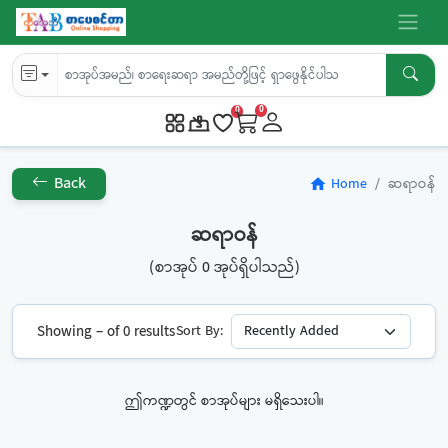
0
0
Back
Home
ဆရာဝန်
home
ဆရာဝန်
(စာအုပ် 0 အုပ်ရှိပါသည်)
Showing – of 0 results
Sort By:
ဤကဏ္ဍတွင် စာအုပ်များ မရှိသေးပါ။