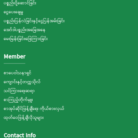
ပစ္စည်းပို့ဆောင်ခြင်း
ငွေပေးချေမှု
ပစ္စည်းပြန်လဲခြင်းနှင့်ငွေပြန်အမ်းခြင်း
အော်ဒါပစ္စည်းအခြေအနေ
မေးမြန်းခြင်း၊ဖြေကြားခြင်း
Member
စာပေဝါသနာရှင်
ကျောင်းနှင့်တက္ကသိုလ်
သင်ကြားရေးဆရာ
စာကြည့်တိုက်မှူး
စာအုပ်ဆိုင်ဖြန့်ချီရေး ကိုယ်စားလှယ်
ထုတ်ဝေဖြန့်ချီလိုသူများ
Contact Info