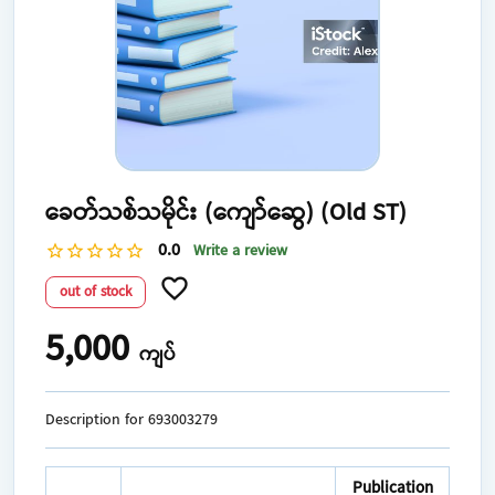
ခေတ်သစ်သမိုင်း (ကျော်ဆွေ) (Old ST)
0.0
Write a review
star_border
star_border
star_border
star_border
star_border
favorite_border
out of stock
5,000
ကျပ်
Description for 693003279
Publication