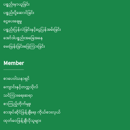
ပစ္စည်းမှာယူခြင်း
ပစ္စည်းပို့ဆောင်ခြင်း
ငွေပေးချေမှု
ပစ္စည်းပြန်လဲခြင်းနှင့်ငွေပြန်အမ်းခြင်း
အော်ဒါပစ္စည်းအခြေအနေ
မေးမြန်းခြင်း၊ဖြေကြားခြင်း
Member
စာပေဝါသနာရှင်
ကျောင်းနှင့်တက္ကသိုလ်
သင်ကြားရေးဆရာ
စာကြည့်တိုက်မှူး
စာအုပ်ဆိုင်ဖြန့်ချီရေး ကိုယ်စားလှယ်
ထုတ်ဝေဖြန့်ချီလိုသူများ